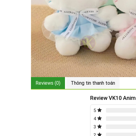
Reviews (0)
Thông tin thanh toán
Review VK10 Anima
5
4
3
2