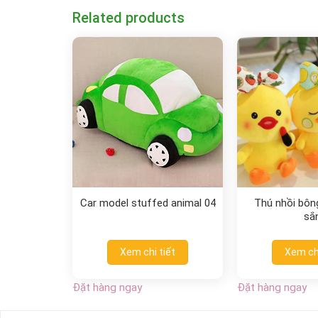
Related products
Car model stuffed animal 04
Thú nhồi bông
sắ
Xem chi tiết
Xem chi
Đặt hàng ngay
Đặt hàng ngay