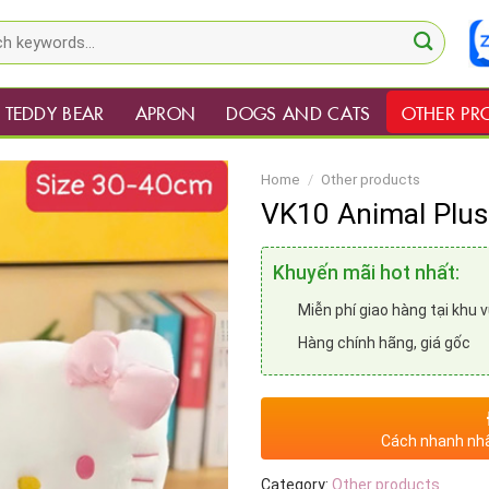
TEDDY BEAR
APRON
DOGS AND CATS
OTHER PR
Home
/
Other products
VK10 Animal Plus
Khuyến mãi hot nhất:
Miễn phí giao hàng tại khu 
Hàng chính hãng, giá gốc
Cách nhanh nhấ
Category:
Other products