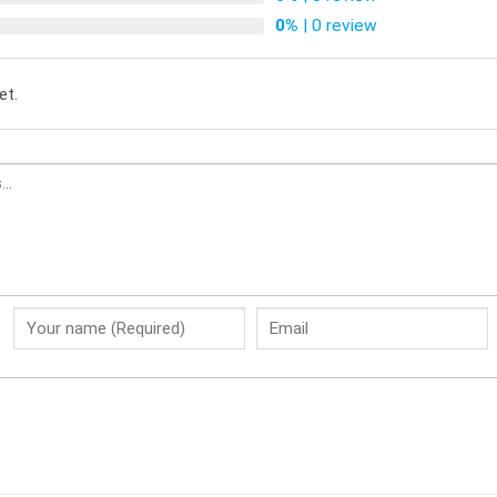
0%
| 0 review
et.