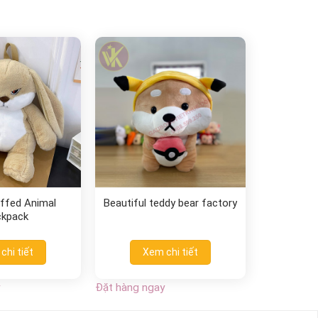
ffed Animal
Beautiful teddy bear factory
ckpack
chi tiết
Xem chi tiết
Đặt hàng ngay