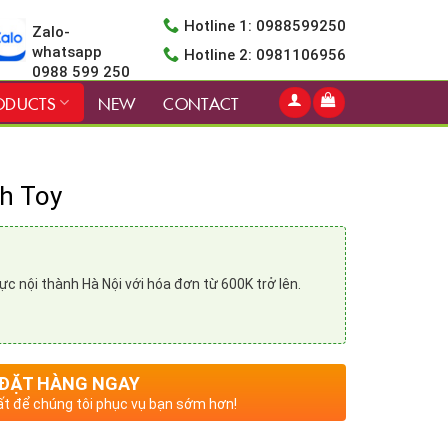
Hotline 1: 0988599250
Zalo-
whatsapp
Hotline 2: 0981106956
0988 599 250
ODUCTS
NEW
CONTACT
h Toy
vực nội thành Hà Nội với hóa đơn từ 600K trở lên.
ĐẶT HÀNG NGAY
t để chúng tôi phục vụ bạn sớm hơn!