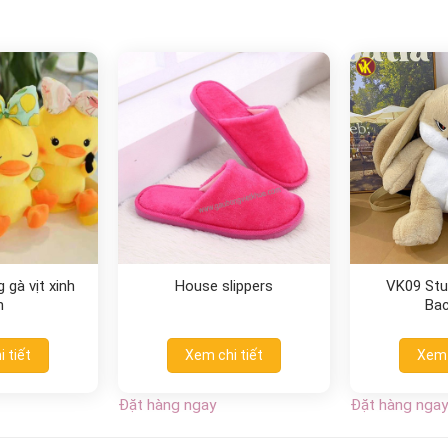
 gà vịt xinh
House slippers
VK09 Stu
n
Ba
 tiết
Xem chi tiết
Xem 
Đặt hàng ngay
Đặt hàng ngay